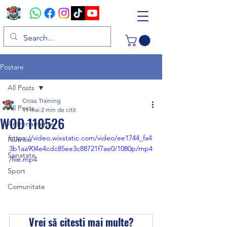
Postare
All Posts
Cross Training
All Posts
11 mai
2 min de citit
WOD 110526
Antrenamente
https://video.wixstatic.com/video/ee1744_fa4
Nutritie
3b1aa904e4cdc85ee3c88721f7ae0/1080p/mp4
Sanatate
/file.mp4
Sport
Comunitate
Vrei să citești mai multe?