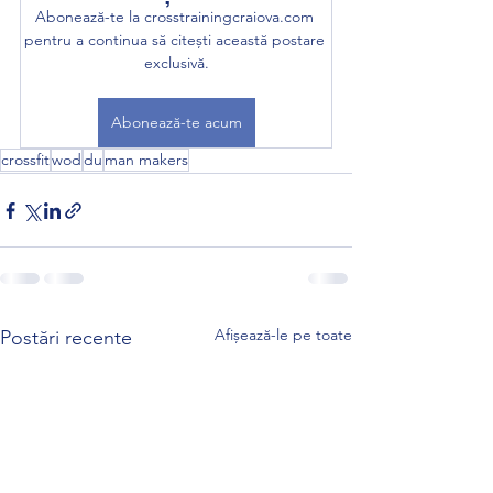
Abonează-te la crosstrainingcraiova.com 
pentru a continua să citești această postare 
exclusivă.
Abonează-te acum
crossfit
wod
du
man makers
Afișează-le pe toate
Postări recente