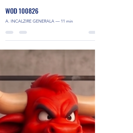
Cross Training
acum 10 ore
2 min de citit
WOD 100826
A. INCALZIRE GENERALA — 11 min