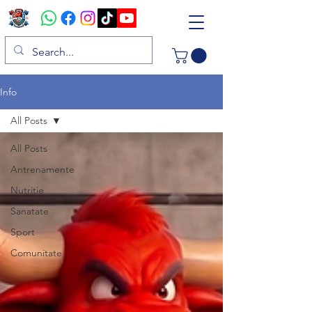
Info
All Posts
All Posts
Antrenamente
Nutritie
Sanatate
Sport
Comunitate