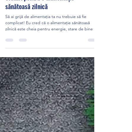
Cross Training
7 feb.
2 min de citit
Sfaturi pentru o alimentație
sănătoasă zilnică
Să ai grijă de alimentația ta nu trebuie să fie
complicat! Eu cred că o alimentație sănătoasă
zilnică este cheia pentru energie, stare de bine și
performanță în orice activitate, mai ales când faci
sport. Hai să-ți spun cum poți să-ți transformi
obiceiurile alimentare în ceva simplu și plăcut. E
mai ușor decât crezi! Cum să începi o alimentație
sănătoasă zilnică Primul pas este să înțelegi ce
înseamnă o alimentație sănătoasă zilnică. Nu
trebuie să renunți la tot ce-ți place,