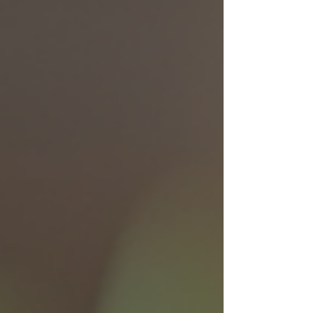
însele, să transforme corpul. Din punct de vedere
practic, ceea ce oamenii numesc tonifiere
înseamnă două lucruri foarte clare: reducerea
procentului de grăsime corporală