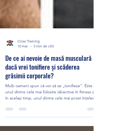
Cross Training
10 mar.
5 min de citit
De ce ai nevoie de masă musculară
dacă vrei tonifiere și scăderea
grăsimii corporale?
Mulți oameni spun că vor să se „tonifieze”. Este
unul dintre cele mai folosite obiective în fitness și,
în același timp, unul dintre cele mai prost înțelese.
În realitate, tonifierea nu este un tip separat de
antrenament și nici un proces misterios. Nu există
exerciții „speciale de tonifiere” care, prin ele