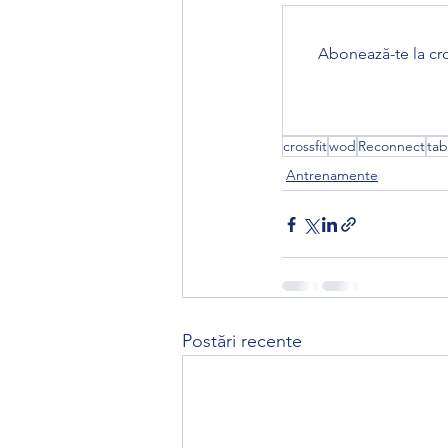
Abonează-te la cro
crossfit
wod
Reconnect
tab
Antrenamente
Postări recente