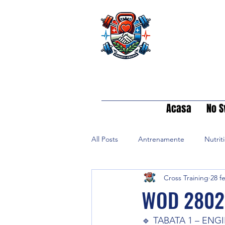
Acasa
No S
All Posts
Antrenamente
Nutrit
Cross Training
28 f
WOD 2802
🔹 TABATA 1 – ENGI