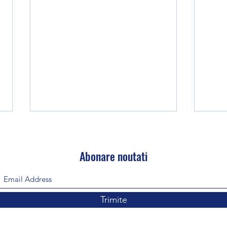
Abonare noutati
WOD 040826
WOD 
Trimite