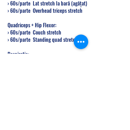
  › 60s/parte  Lat stretch la bară (agățat)
  › 60s/parte  Overhead triceps stretch
  Quadriceps + Hip Flexor:
  › 60s/parte  Couch stretch
  › 60s/parte  Standing quad stretch
  Respirație:
  › 90s  Crocodile breathing (decubit 
ventral)
crossfit
wod
heavy cindy
Afișează-le pe toate
Postări recente