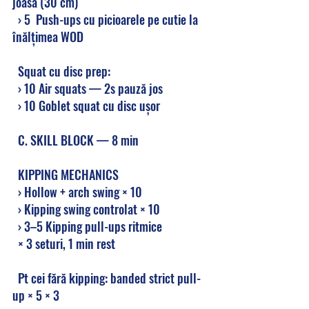
joasă (30 cm)
  › 5  Push-ups cu picioarele pe cutie la 
înălțimea WOD
  Squat cu disc prep:
  › 10 Air squats — 2s pauză jos
  › 10 Goblet squat cu disc ușor
  C. SKILL BLOCK — 8 min
  KIPPING MECHANICS
  › Hollow + arch swing × 10
  › Kipping swing controlat × 10
  › 3–5 Kipping pull-ups ritmice
  × 3 seturi, 1 min rest
  Pt cei fără kipping: banded strict pull-
up × 5 × 3