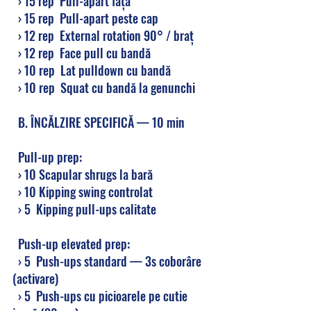
  › 15 rep  Pull-apart față
  › 15 rep  Pull-apart peste cap
  › 12 rep  External rotation 90° / braț
  › 12 rep  Face pull cu bandă
  › 10 rep  Lat pulldown cu bandă
  › 10 rep  Squat cu bandă la genunchi
  B. ÎNCĂLZIRE SPECIFICĂ — 10 min
  Pull-up prep:
  › 10 Scapular shrugs la bară
  › 10 Kipping swing controlat
  › 5  Kipping pull-ups calitate
  Push-up elevated prep:
  › 5  Push-ups standard — 3s coborâre 
(activare)
  › 5  Push-ups cu picioarele pe cutie 