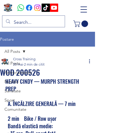
Postare
All Posts
Cross Training
All Posts
20 mai
2 min de citit
WOD 200526
Antrenamente
HEAVY CINDY — MURPH STRENGTH 
Nutritie
PREP
Sanatate
Sport
  A. ÎNCĂLZIRE GENERALĂ — 7 min
Comunitate
  2 min    Bike / Row ușor
  Bandă elastică medie: