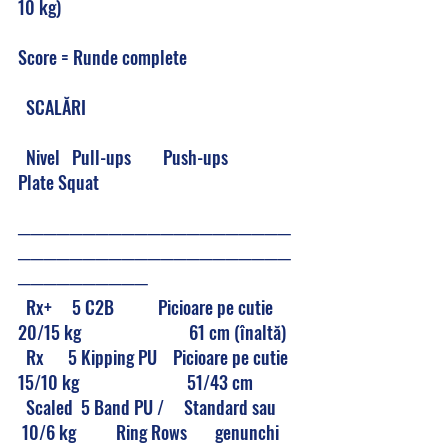
10 kg)                         
Score = Runde complete 
  SCALĂRI
  Nivel   Pull-ups        Push-ups           
Plate Squat
─────────────────────
─────────────────────
──────────
  Rx+     5 C2B           Picioare pe cutie  
20/15 kg                           61 cm (înaltă)
  Rx      5 Kipping PU    Picioare pe cutie  
15/10 kg                           51/43 cm
  Scaled  5 Band PU /     Standard sau      
 10/6 kg          Ring Rows       genunchi 