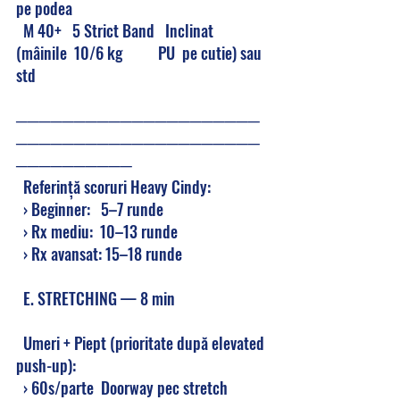
pe podea
  M 40+   5 Strict Band   Inclinat 
(mâinile  10/6 kg          PU  pe cutie) sau 
std
─────────────────────
─────────────────────
──────────
  Referință scoruri Heavy Cindy:
  › Beginner:   5–7 runde
  › Rx mediu:  10–13 runde
  › Rx avansat: 15–18 runde
  E. STRETCHING — 8 min
  Umeri + Piept (prioritate după elevated 
push-up):
  › 60s/parte  Doorway pec stretch