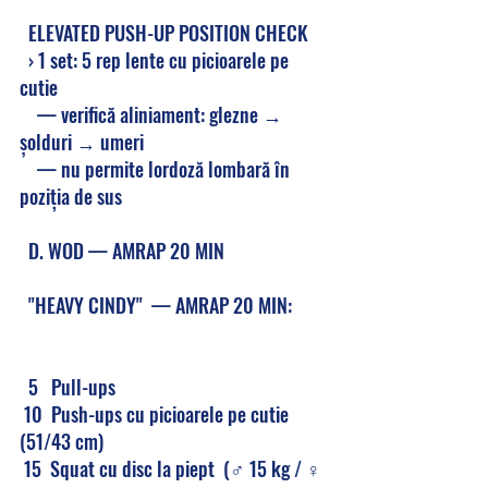
  ELEVATED PUSH-UP POSITION CHECK
  › 1 set: 5 rep lente cu picioarele pe 
cutie
    — verifică aliniament: glezne → 
șolduri → umeri
    — nu permite lordoză lombară în 
poziția de sus
  D. WOD — AMRAP 20 MIN
  "HEAVY CINDY"  — AMRAP 20 MIN:        
  5   Pull-ups                                    
 10  Push-ups cu picioarele pe cutie 
(51/43 cm)  
 15  Squat cu disc la piept  (♂ 15 kg / ♀ 