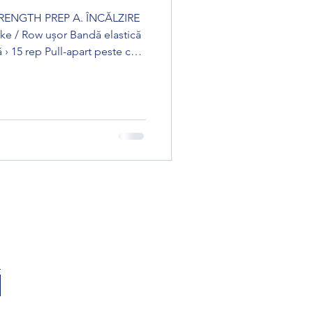
REP A. ÎNCĂLZIRE
swing controlat › 5 Kipping pull-ups calitate Push-up