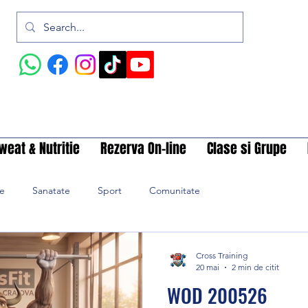
weat & Nutritie
Rezerva On-line
Clase si Grupe
ie
Sanatate
Sport
Comunitate
Cross Training
20 mai
2 min de citit
WOD 200526