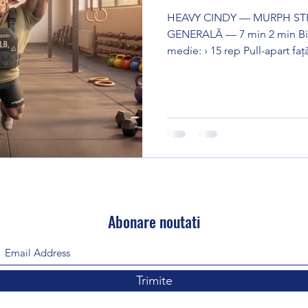
HEAVY CINDY — MURPH STRENGTH P
GENERALĂ — 7 min 2 min Bike / Row ușor Bandă elastică
medie: › 15 rep Pull-apart față › 15 rep Pull-apart peste cap
› 12 rep External rotation 90° / braț › 12 rep Face pull cu
bandă › 10 rep Lat pulldown cu bandă › 10 rep Squat cu
bandă la genunchi B. ÎNCĂLZIRE SPECIFICĂ — 10 min
Pull-up prep: › 10 Scapular shrugs la bară › 10 Kipping
Abonare noutati
Trimite