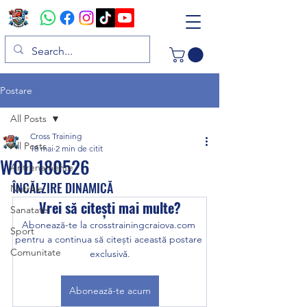
Postare
All Posts
Cross Training
All Posts
18 mai
2 min de citit
WOD 180526
Antrenamente
ÎNCĂLZIRE DINAMICĂ
Nutritie
Vrei să citești mai multe?
Sanatate
Abonează-te la crosstrainingcraiova.com 
Sport
pentru a continua să citești această postare 
Comunitate
exclusivă.
Abonează-te acum