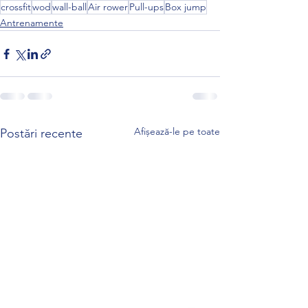
crossfit
wod
wall-ball
Air rower
Pull-ups
Box jump
Antrenamente
Afișează-le pe toate
Postări recente