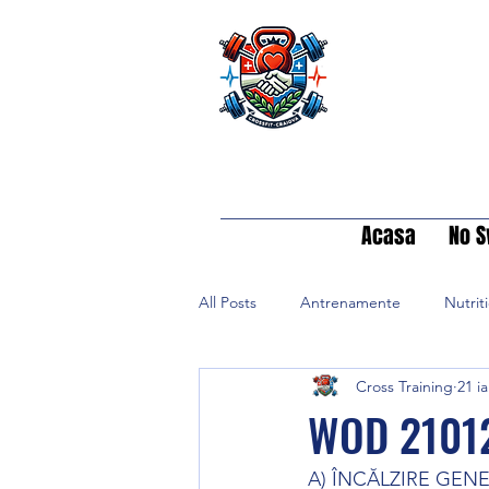
Acasa
No S
All Posts
Antrenamente
Nutrit
Cross Training
21 ia
WOD 2101
A) ÎNCĂLZIRE GENE