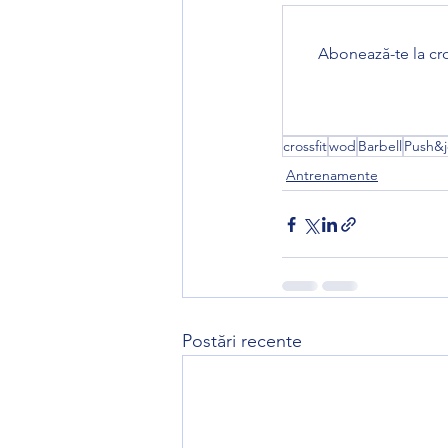
Abonează-te la cro
crossfit
wod
Barbell
Push&j
Antrenamente
Postări recente