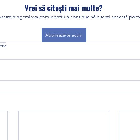
Vrei să citești mai multe?
sstrainingcraiova.com pentru a continua să citești această posta
Abonează-te acum
erk