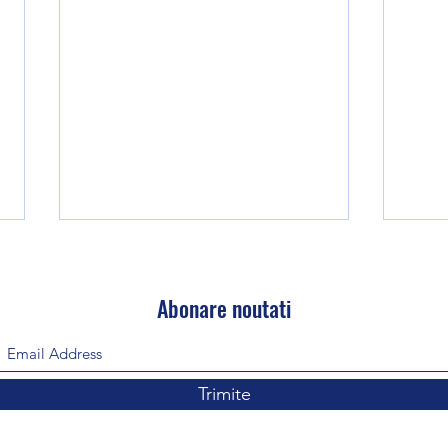
Abonare noutati
WOD 040826
WOD 
Trimite