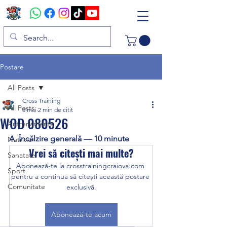
Postare
All Posts
Cross Training
All Posts
8 mai
2 min de citit
WOD 080526
Antrenamente
A. Încălzire generală — 10 minute
Nutritie
Vrei să citești mai multe?
Sanatate
Abonează-te la crosstrainingcraiova.com 
Sport
pentru a continua să citești această postare 
Comunitate
exclusivă.
Abonează-te acum