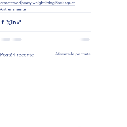
crossfit
wod
heavy weightlifting
Back squat
Antrenamente
Afișează-le pe toate
Postări recente