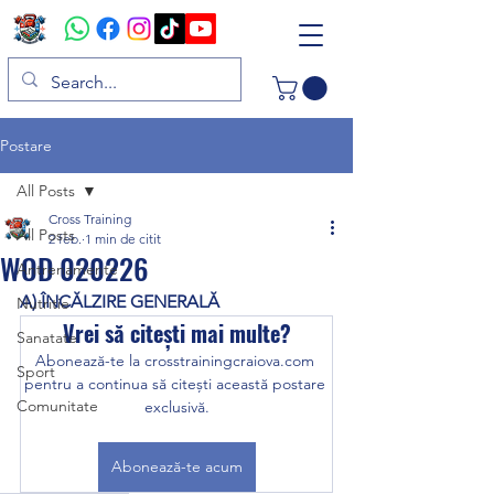
Postare
All Posts
Cross Training
All Posts
2 feb.
1 min de citit
WOD 020226
Antrenamente
A) ÎNCĂLZIRE GENERALĂ
Nutritie
Vrei să citești mai multe?
Sanatate
Abonează-te la crosstrainingcraiova.com 
Sport
pentru a continua să citești această postare 
Comunitate
exclusivă.
Abonează-te acum