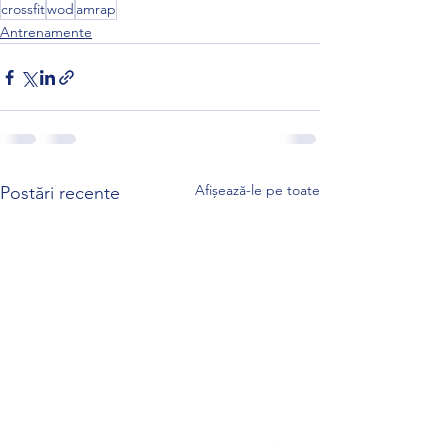
crossfit
wod
amrap
Antrenamente
Afișează-le pe toate
Postări recente