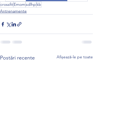
crossfit
Emom
sdlhp
kb
Antrenamente
Afișează-le pe toate
Postări recente