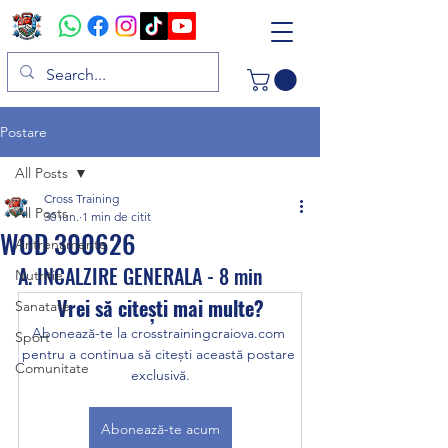
Postare
All Posts
Cross Training
All Posts
30 iun.
1 min de citit
WOD 300626
Antrenamente
A. INCALZIRE GENERALA - 8 min
Nutritie
Vrei să citești mai multe?
Sanatate
Abonează-te la crosstrainingcraiova.com 
Sport
pentru a continua să citești această postare 
Comunitate
exclusivă.
Abonează-te acum