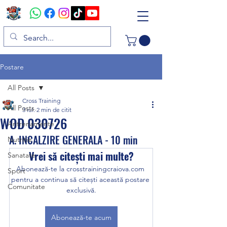
Postare
All Posts
Cross Training
All Posts
3 iul.
2 min de citit
WOD 030726
Antrenamente
A. INCALZIRE GENERALA - 10 min
Nutritie
Vrei să citești mai multe?
Sanatate
Abonează-te la crosstrainingcraiova.com 
Sport
pentru a continua să citești această postare 
Comunitate
exclusivă.
Abonează-te acum