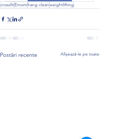
crossfit
Emom
hang clean
weightlifting
Afișează-le pe toate
Postări recente