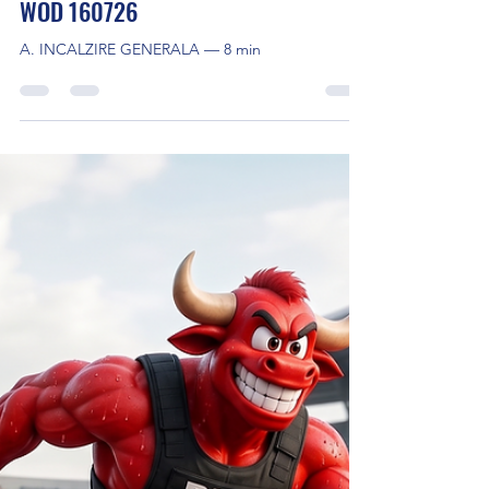
Cross Training
16 iul.
2 min de citit
WOD 160726
A. INCALZIRE GENERALA — 8 min