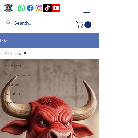
Info
All Posts
All Posts
Antrenamente
Nutritie
Sanatate
Sport
Comunitate