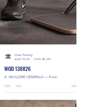
Cross Training
acum 15 ore
2 min de citit
WOD 130826
A. INCALZIRE GENERALA — 8 min