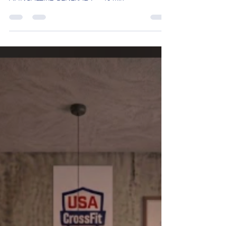
acum 16 ore
2 min de citit
WOD 110826
A. INCALZIRE GENERALA — 10 min