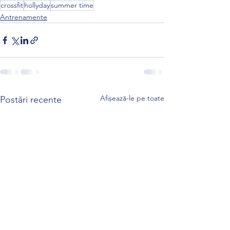
crossfit
hollyday
summer time
Antrenamente
Afișează-le pe toate
Postări recente