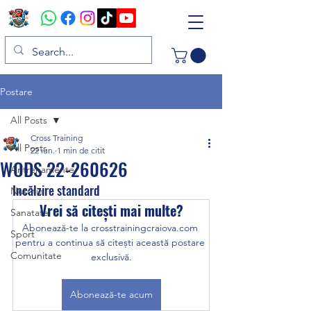
Postare
All Posts
Cross Training
All Posts
22 iun.
1 min de citit
WODS 22-260626
Antrenamente
Incălzire standard 
Nutritie
Vrei să citești mai multe?
Sanatate
Abonează-te la crosstrainingcraiova.com 
Sport
pentru a continua să citești această postare 
Comunitate
exclusivă.
Abonează-te acum