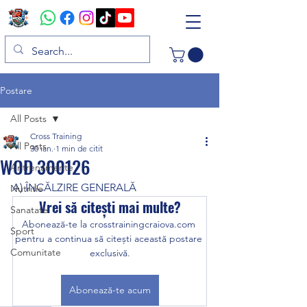
Postare
All Posts
Cross Training
All Posts
30 ian.
1 min de citit
WOD 300126
Antrenamente
A) ÎNCĂLZIRE GENERALĂ
Nutritie
Vrei să citești mai multe?
Sanatate
Abonează-te la crosstrainingcraiova.com 
Sport
pentru a continua să citești această postare 
Comunitate
exclusivă.
Abonează-te acum