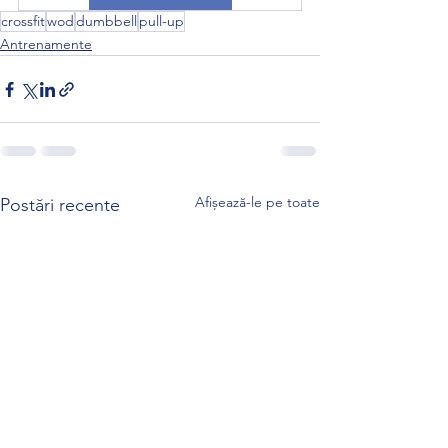
crossfit
wod
dumbbell
pull-up
Antrenamente
Afișează-le pe toate
Postări recente