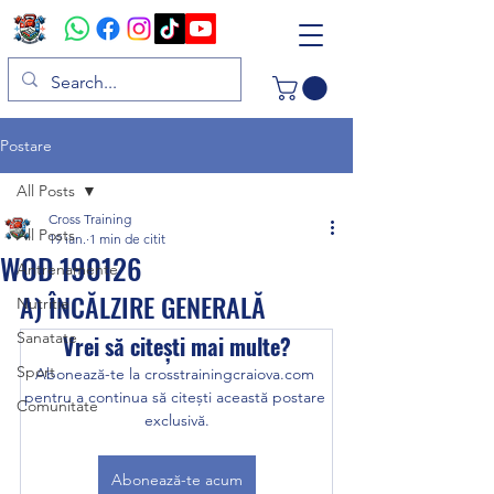
Postare
All Posts
Cross Training
All Posts
19 ian.
1 min de citit
WOD 190126
Antrenamente
A) ÎNCĂLZIRE GENERALĂ 
Nutritie
Sanatate
Vrei să citești mai multe?
Sport
Abonează-te la crosstrainingcraiova.com 
pentru a continua să citești această postare 
Comunitate
exclusivă.
Abonează-te acum