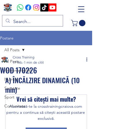
Postare
All Posts
Cross Training
All Posts
17 feb.
1 min de citit
WOD 170226
Antrenamente
A) ÎNCĂLZIRE DINAMICĂ (10 
Nutritie
min)
Sanatate
Sport
Vrei să citești mai multe?
Comunitate
Abonează-te la crosstrainingcraiova.com 
pentru a continua să citești această postare 
exclusivă.