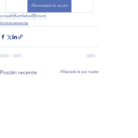
Abonează-te acum
crossfit
Kettlebell
Emom
Antrenamente
Afișează-le pe toate
Postări recente