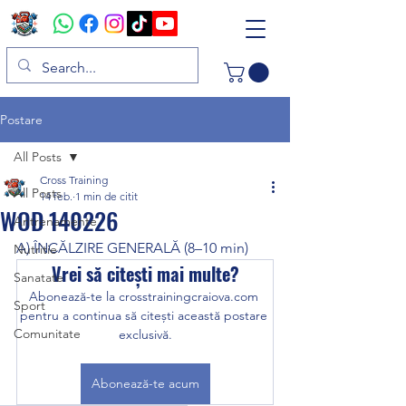
Postare
All Posts
Cross Training
All Posts
14 feb.
1 min de citit
WOD 140226
Antrenamente
A) ÎNCĂLZIRE GENERALĂ (8–10 min)
Nutritie
Vrei să citești mai multe?
Sanatate
Abonează-te la crosstrainingcraiova.com 
Sport
pentru a continua să citești această postare 
Comunitate
exclusivă.
Abonează-te acum