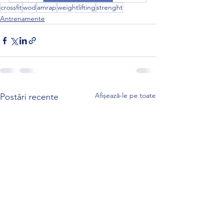
crossfit
wod
amrap
weightlifting
strenght
Antrenamente
Afișează-le pe toate
Postări recente