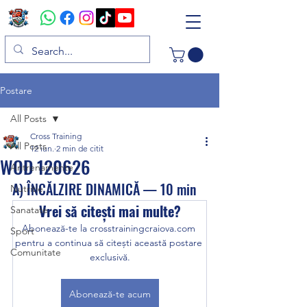
Postare
All Posts
Cross Training
All Posts
12 iun.
2 min de citit
WOD 120626
Antrenamente
A) ÎNCĂLZIRE DINAMICĂ — 10 min
Nutritie
Vrei să citești mai multe?
Sanatate
Abonează-te la crosstrainingcraiova.com 
Sport
pentru a continua să citești această postare 
Comunitate
exclusivă.
Abonează-te acum