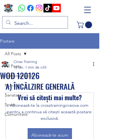
Postare
All Posts
Cross Training
All Posts
12 ian.
1 min de citit
WOD 120126
Antrenamente
A) ÎNCĂLZIRE GENERALĂ 
Nutritie
Sanatate
Vrei să citești mai multe?
Sport
Abonează-te la crosstrainingcraiova.com 
pentru a continua să citești această postare 
Comunitate
exclusivă.
Abonează-te acum