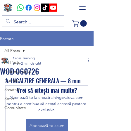
Postare
All Posts
Cross Training
All Posts
6 iul.
2 min de citit
WOD 060726
Antrenamente
A. INCALZIRE GENERALA — 8 min
Nutritie
Vrei să citești mai multe?
Sanatate
Abonează-te la crosstrainingcraiova.com 
Sport
pentru a continua să citești această postare 
Comunitate
exclusivă.
Abonează-te acum