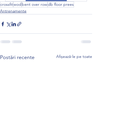
crossfit
wod
bent over row
db floor prees
Antrenamente
Afișează-le pe toate
Postări recente