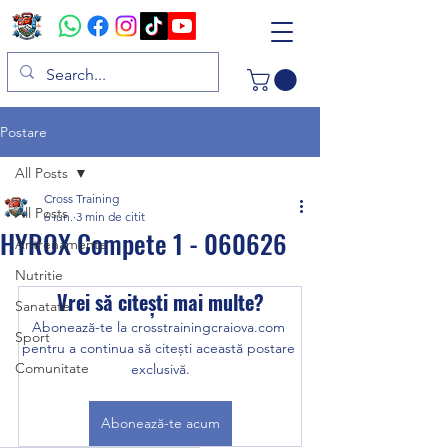
Postare
All Posts
Cross Training
All Posts
6 iun.
3 min de citit
HYROX Compete 1 - 060626
Antrenamente
Nutritie
Vrei să citești mai multe?
Sanatate
Abonează-te la crosstrainingcraiova.com 
Sport
pentru a continua să citești această postare 
Comunitate
exclusivă.
Abonează-te acum