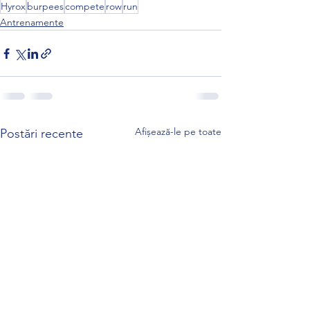
Hyrox
burpees
compete
row
run
Antrenamente
Afișează-le pe toate
Postări recente