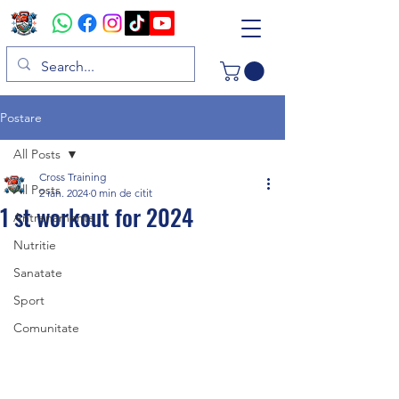
Postare
All Posts
Cross Training
All Posts
2 ian. 2024
0 min de citit
1 st workout for 2024
Antrenamente
Nutritie
Sanatate
Sport
Comunitate